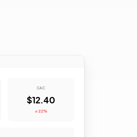
CAC
$12.40
↓ 22%