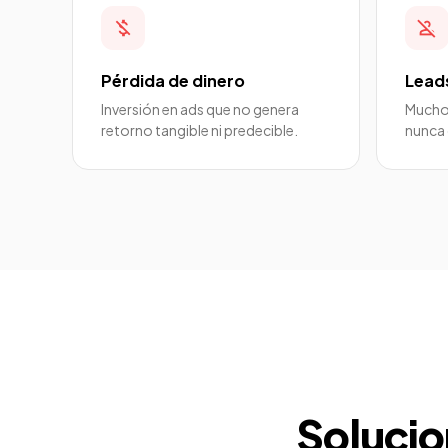
money_off
person_off
Pérdida de dinero
Lead
Inversión en ads que no genera
Mucho 
retorno tangible ni predecible.
nunca 
Solucio